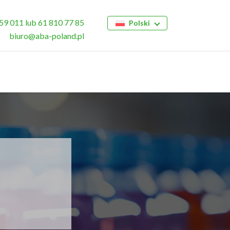
59 011
lub
61 810 77 85
Polski
biuro@aba-poland.pl