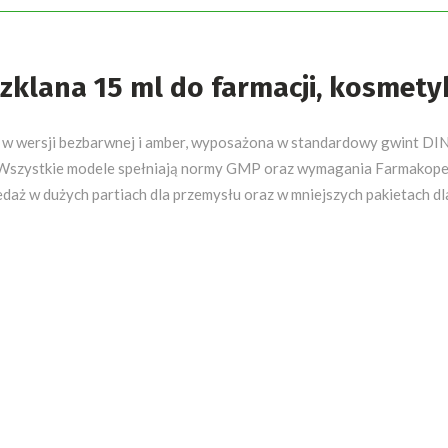
zklana 15 ml do farmacji, kosmetyk
 w wersji bezbarwnej i amber, wyposażona w standardowy gwint DIN
y. Wszystkie modele spełniają normy GMP oraz wymagania Farmakope
daż w dużych partiach dla przemysłu oraz w mniejszych pakietach dl