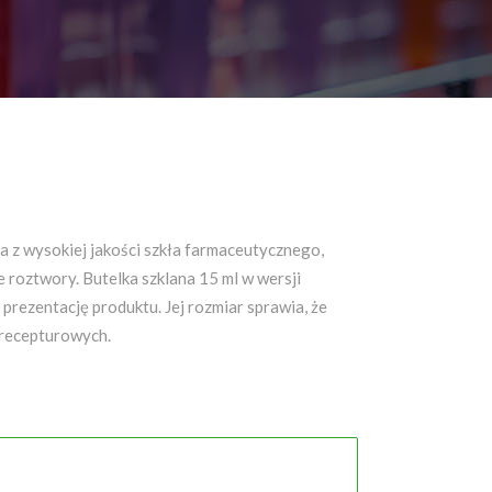
 z wysokiej jakości szkła farmaceutycznego,
 roztwory. Butelka szklana 15 ml w wersji
rezentację produktu. Jej rozmiar sprawia, że
 recepturowych.