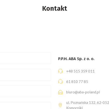
Kontakt
P.P.H. ABA Sp. z o. o.
+48 515 359 011
61 810 77 85
biuro@aba-poland.pl
ul. Poznańska 132, 62-05
Komorniki