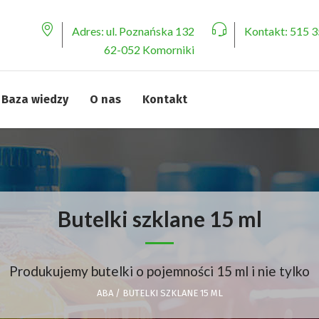
Adres:
ul. Poznańska 132
Kontakt:
515 3
62-052 Komorniki
Baza wiedzy
O nas
Kontakt
Butelki szklane 15 ml
Produkujemy butelki o pojemności 15 ml i nie tylko
ABA
/
BUTELKI SZKLANE 15 ML