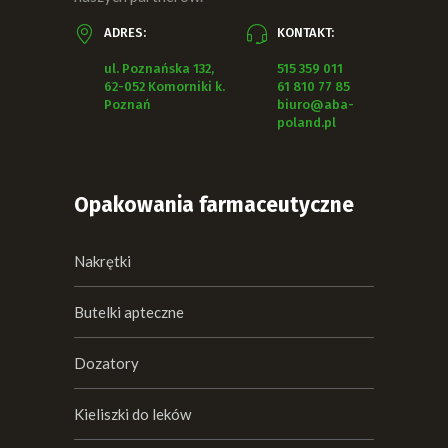
ADRES:
KONTAKT:
ul. Poznańska 132,
515 359 011
62-052 Komorniki k.
61 810 77 85
Poznań
biuro@aba-
poland.pl
Opakowania farmaceutyczne
Nakrętki
Butelki apteczne
Dozatory
Kieliszki do leków