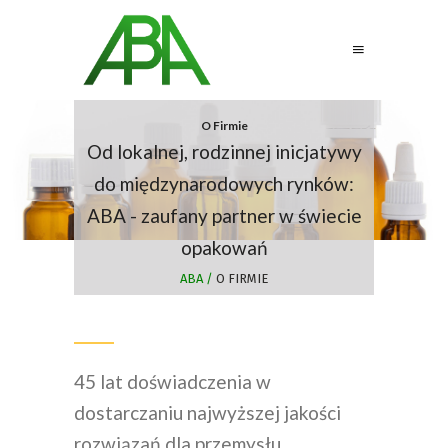
O Firmie
Od lokalnej, rodzinnej inicjatywy
do międzynarodowych rynków:
ABA - zaufany partner w świecie
opakowań
ABA
/
O FIRMIE
45 lat doświadczenia w
dostarczaniu najwyższej jakości
rozwiązań dla przemysłu